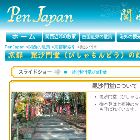
PenJapan
>
関西の散策
>
京都府索引
>
毘沙門堂
■ 毘沙門堂の紅葉
毘沙門堂について
毘沙門堂（びしゃも
御本尊は七福神のお
も呼ばれています。