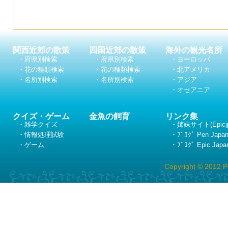
関西近郊の散策
四国近郊の散策
海外の観光名所
・府県別検索
・府県別検索
・ヨーロッパ
・花の種類検索
・花の種類検索
・北アメリカ
・名所別検索
・名所別検索
・アジア
・オセアニア
クイズ・ゲーム
金魚の飼育
リンク集
・雑学クイズ
・姉妹サイト(Epicj
・情報処理試験
・ﾌﾞﾛｸﾞ Pen Japa
・ゲーム
・ﾌﾞﾛｸﾞ Epic Japa
Copyright © 2012 