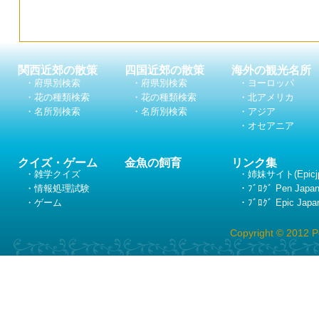
関西近郊の散策
四国近郊の散策
海外の観光名所
・府県別検索
・府県別検索
・ヨーロッパ
・花の種類検索
・花の種類検索
・北アメリカ
・名所別検索
・名所別検索
・アジア
・オセアニア
クイズ・ゲーム
金魚の飼育
リンク集
・雑学クイズ
・姉妹サイト(Epicj
・情報処理試験
・ﾌﾞﾛｸﾞ Pen Japa
・ゲーム
・ﾌﾞﾛｸﾞ Epic Japa
Copyright © 2012 