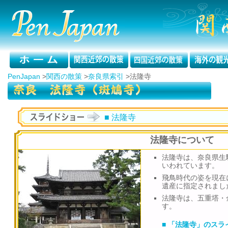
PenJapan
>
関西の散策
>
奈良県索引
>
法隆寺
■ 法隆寺
法隆寺について
法隆寺は、奈良県生
いわれています。
飛鳥時代の姿を現在
遺産に指定されまし
法隆寺は、五重塔・
す。
■ 「法隆寺」のスラ