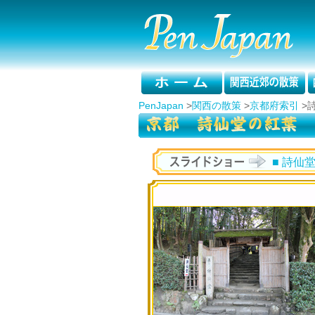
PenJapan
>
関西の散策
>
京都府索引
>
■ 詩仙