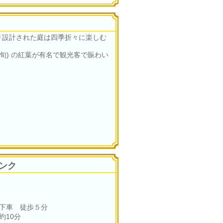
り設計された庭は四季折々に楽しむ
月下旬) の紅葉が有名で観光客で賑わい
ンク
下車 徒歩５分
約10分