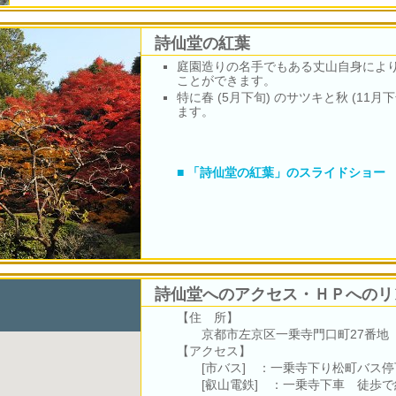
詩仙堂の紅葉
庭園造りの名手でもある丈山自身によ
ことができます。
特に春 (5月下旬) のサツキと秋 (11
ます。
■ 「詩仙堂の紅葉」のスライドショー
詩仙堂へのアクセス・ＨＰへのリ
【住 所】
京都市左京区一乗寺門口町27番地
【アクセス】
[市バス] ：一乗寺下り松町バス停
[叡山電鉄] ：一乗寺下車 徒歩で