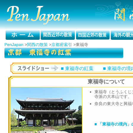
PenJapan
>
関西の散策
>
京都府索引
>
東福寺
■ 東福寺の紅葉
■ 東福寺の境
東福寺について
東福寺（とうふくじ
寺派の大本山です。
奈良の東大寺と興福
■ 「東福寺の境内