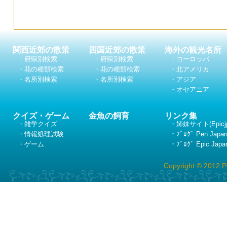
関西近郊の散策
四国近郊の散策
海外の観光名所
・府県別検索
・府県別検索
・ヨーロッパ
・花の種類検索
・花の種類検索
・北アメリカ
・名所別検索
・名所別検索
・アジア
・オセアニア
クイズ・ゲーム
金魚の飼育
リンク集
・雑学クイズ
・姉妹サイト(Epicj
・情報処理試験
・ﾌﾞﾛｸﾞ Pen Japa
・ゲーム
・ﾌﾞﾛｸﾞ Epic Japa
Copyright © 2012 