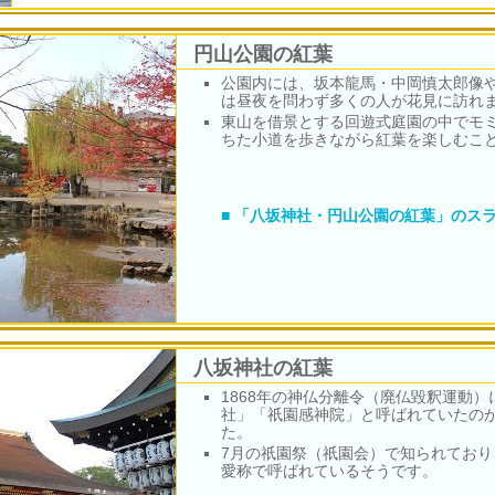
円山公園の紅葉
公園内には、坂本龍馬・中岡慎太郎像
は昼夜を問わず多くの人が花見に訪れ
東山を借景とする回遊式庭園の中でモ
ちた小道を歩きながら紅葉を楽しむこ
■ 「八坂神社・円山公園の紅葉」のス
八坂神社の紅葉
1868年の神仏分離令（廃仏毀釈運動）
社」「祇園感神院」と呼ばれていたの
た。
7月の祇園祭（祇園会）で知られてお
愛称で呼ばれているそうです。