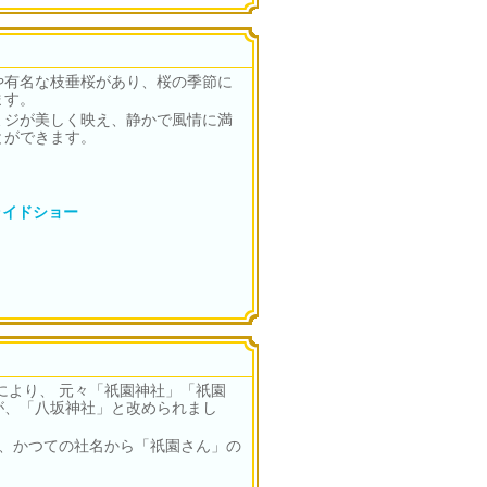
や有名な枝垂桜があり、桜の季節に
ます。
ミジが美しく映え、静かで風情に満
とができます。
ライドショー
により、 元々「祇園神社」「祇園
が、「八坂神社」と改められまし
り、かつての社名から「祇園さん」の