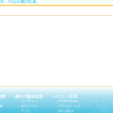
神社・円山公園の紅葉
散策
海外の観光名所
パソコン活用
・ヨーロッパ
・OS(Windows)
索
・北アメリカ
・ｲﾝﾀｰﾈｯﾄ・ﾒｰﾙ
・アジア
・MS Office