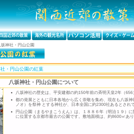
八坂神社・円山公園
神社・円山公園の紅葉
八坂神社・円山公園について
八坂神社の歴史は、平安建都の約150年前の斉明天皇2年（65
都の発展とともに日本各地から広く崇敬を集め、現在も八坂神
ノオ）を祭神 とする神社が、日本全国に約2300社あるとされ
円山公園（まるやまこうえん）は、１８８６年（明治１９）に
に位置する京都市最古の公園です。敷地面積は、約8600㎡あ