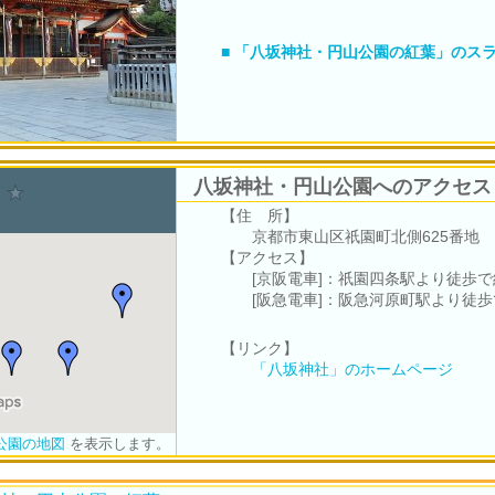
■ 「八坂神社・円山公園の紅葉」のス
八坂神社・円山公園へのアクセス
【住 所】
京都市東山区祇園町北側625番地
【アクセス】
[京阪電車]：祇園四条駅より徒歩で
[阪急電車]：阪急河原町駅より徒歩
【リンク】
「八坂神社」のホームページ
公園の地図
を表示します。