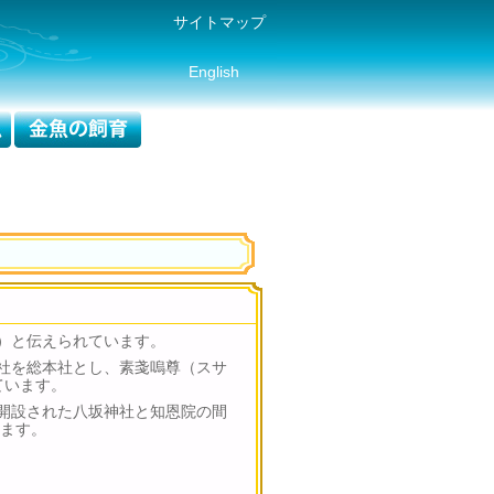
サイトマップ
English
6）と伝えられています。
社を総本社とし、素戔嗚尊（スサ
ています。
開設された八坂神社と知恩院の間
ります。