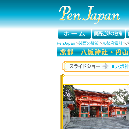
PenJapan
>
関西の散策
>
京都府索引
>
■ 八坂