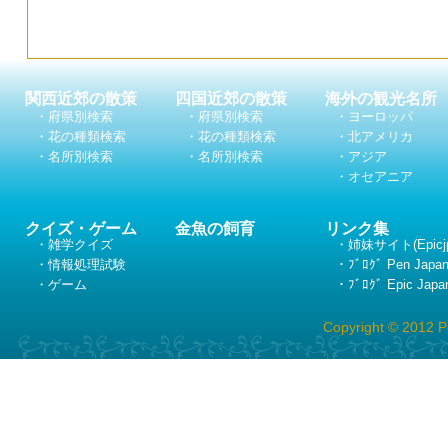
関西近郊の散策
四国近郊の散策
海外の観光名所
・府県別検索
・府県別検索
・ヨーロッパ
・花の種類検索
・花の種類検索
・北アメリカ
・名所別検索
・名所別検索
・アジア
・オセアニア
クイズ・ゲーム
金魚の飼育
リンク集
・雑学クイズ
・姉妹サイト(Epicj
・情報処理試験
・ﾌﾞﾛｸﾞ Pen Japa
・ゲーム
・ﾌﾞﾛｸﾞ Epic Japa
Copyright © 2012 