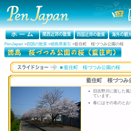
PenJapan
>
四国の散策
>
徳島県索引
>
藍住町 桜づつみ公園の桜
■ 藍住町 桜づつみ公園の桜
藍住町 桜づつみ
旧吉野川に面した風
ています。
春にはその名のとお