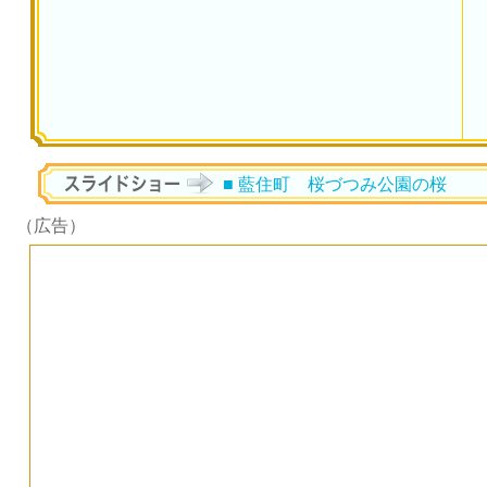
■ 藍住町 桜づつみ公園の桜
（広告）