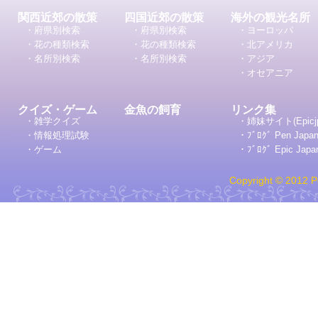
関西近郊の散策
四国近郊の散策
海外の観光名所
・府県別検索
・府県別検索
・ヨーロッパ
・花の種類検索
・花の種類検索
・北アメリカ
・名所別検索
・名所別検索
・アジア
・オセアニア
クイズ・ゲーム
金魚の飼育
リンク集
・雑学クイズ
・姉妹サイト(Epicj
・情報処理試験
・ﾌﾞﾛｸﾞ Pen Japa
・ゲーム
・ﾌﾞﾛｸﾞ Epic Japa
Copyright © 2012 