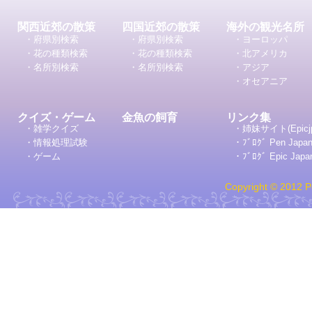
関西近郊の散策
四国近郊の散策
海外の観光名所
・府県別検索
・府県別検索
・ヨーロッパ
・花の種類検索
・花の種類検索
・北アメリカ
・名所別検索
・名所別検索
・アジア
・オセアニア
クイズ・ゲーム
金魚の飼育
リンク集
・雑学クイズ
・姉妹サイト(Epicj
・情報処理試験
・ﾌﾞﾛｸﾞ Pen Japa
・ゲーム
・ﾌﾞﾛｸﾞ Epic Japa
Copyright © 2012 