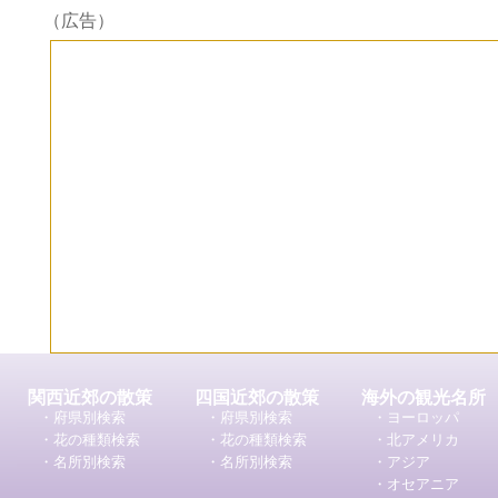
（広告）
関西近郊の散策
四国近郊の散策
海外の観光名所
・府県別検索
・府県別検索
・ヨーロッパ
・花の種類検索
・花の種類検索
・北アメリカ
・名所別検索
・名所別検索
・アジア
・オセアニア